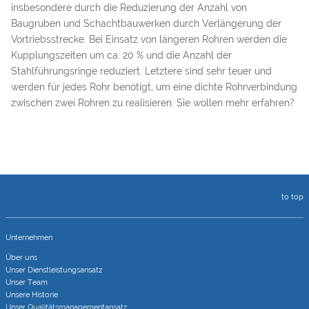
insbesondere durch die Reduzierung der Anzahl von
Baugruben und Schachtbauwerken durch Verlängerung der
Vortriebsstrecke. Bei Einsatz von längeren Rohren werden die
Kupplungszeiten um ca. 20 % und die Anzahl der
Stahlführungsringe reduziert. Letztere sind sehr teuer und
werden für jedes Rohr benötigt, um eine dichte Rohrverbindung
zwischen zwei Rohren zu realisieren. Sie wollen mehr erfahren?
to top
Unternehmen
Über uns
Unser Dienstleistungsansatz
Unser Team
Unsere Historie
Unser Qualitätsmanagementansatz