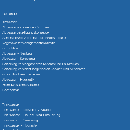
Leistungen
Abwasser
Abwasser - Konzepte / Studien
Abwasserbeseitigungs­konzepte
Sanierungs­konzepte für Teileinzugs­gebiete
Regenwasser­managementkonzepte
Gutachten
Abwasser - Neubau
Abwasser – Sanierung
Sanierung von begehbaren Kanälen und Bauwerken
Sanierung von nicht begehbaren Kanälen und Schächten
Grundstücks­entwässerung
Abwasser – Hydraulik
Fremdwasser­manage­ment
Geotechnik
Trinkwasser
Trinkwasser – Konzepte / Studien
Trinkwasser – Neubau und Erneuerung
Trinkwasser – Sanierung
Trinkwasser – Hydraulik