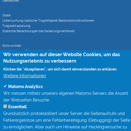
Geotechnik
Statik
Untersuchung statische Tragfähigkeit Bestandskonstruktionen
Tragwerksplanung
Statische Berechnungen bei Sanierungsverfahren
Rohrvortrieb
Monitoring von Rohrvortrieben (CoJack)
Wir verwenden auf dieser Website Cookies, um das
S-Kurven Vortriebe (CoJack Hydra)
Nutzungserlebnis zu verbessern
Klicken Sie "Akzeptieren", um sich damit einverstanden zu erklären.
Wissen
Weitere Informationen
Mitgliedschaften
Berufsbegleitende Qualifizierung bei STEIN Ingenieure
Matomo Analytics
Publikationen
Wir messen mittels unserers eigenen Matomo Servers die Anzahl
Fachgespräche Rohrvortrieb
der Webseiten Besuche.
Kanalgipfel
Essentiell
Grundsätzlich protokololliert unser Server die Seitenaufrufe und
Kontakt
Fehlerergeinisse um eine Fehlerbereinigung (Debugging) der Seite
Impressum
zu ermöglichen. Aber auch um Hinweise auf Hackingversuche zu