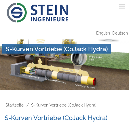
Direkt
Main
zum
Inhalt
navigation
English
Deutsch
S-Kurven Vortriebe (CoJack Hydra)
Startseite
S-Kurven Vortriebe (CoJack Hydra)
Pfadnavigation
S-Kurven Vortriebe (CoJack Hydra)