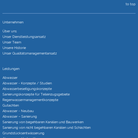
to top
Unternehmen
Über uns
Unser Dienstleistungsansatz
Unser Team
Unsere Historie
Unser Qualitätsmanagementansatz
Leistungen
Abwasser
Abwasser - Konzepte / Studien
Abwasserbeseitigungs­konzepte
Sanierungs­konzepte für Teileinzugs­gebiete
Regenwasser­managementkonzepte
Gutachten
Abwasser - Neubau
Abwasser – Sanierung
Sanierung von begehbaren Kanälen und Bauwerken
Sanierung von nicht begehbaren Kanälen und Schächten
Grundstücks­entwässerung