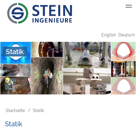
Direkt
Main
zum
Inhalt
navigation
English
Deutsch
Statik
Startseite
Statik
Pfadnavigation
Statik