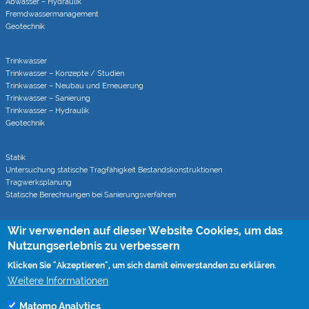
Abwasser – Hydraulik
Fremdwasser­manage­ment
Geotechnik
Trinkwasser
Trinkwasser – Konzepte / Studien
Trinkwasser – Neubau und Erneuerung
Trinkwasser – Sanierung
Trinkwasser – Hydraulik
Geotechnik
Statik
Untersuchung statische Tragfähigkeit Bestandskonstruktionen
Tragwerksplanung
Statische Berechnungen bei Sanierungsverfahren
Wir verwenden auf dieser Website Cookies, um das
Rohrvortrieb
Monitoring von Rohrvortrieben (CoJack)
Nutzungserlebnis zu verbessern
S-Kurven Vortriebe (CoJack Hydra)
Klicken Sie "Akzeptieren", um sich damit einverstanden zu erklären.
Weitere Informationen
Wissen
Matomo Analytics